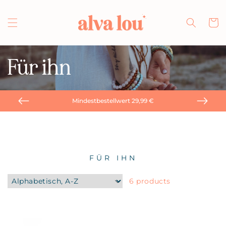
Direkt
zum
Inhalt
Warenko
Für ihn
Mindestbestellwert 29,99 €
FÜR IHN
6 products