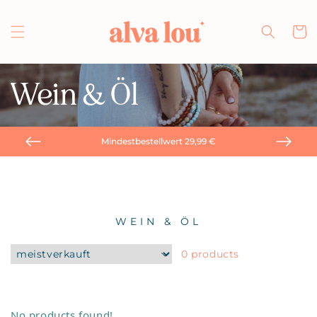
Direkt
zum
Inhalt
Warenko
Wein & Öl
Mindestbestellwert 29,99 €
WEIN & ÖL
0 products
No products found!