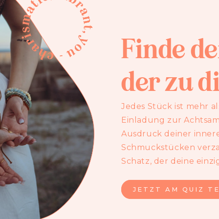
Finde d
der zu di
Jedes Stück ist mehr al
Einladung zur Achtsamk
Ausdruck deiner innere
Schmuckstücken verza
Schatz, der deine einzig
JETZT AM QUIZ T