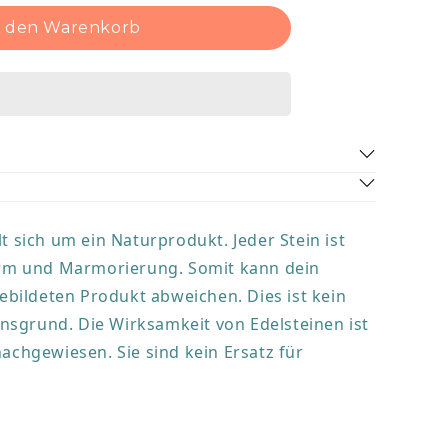
n den Warenkorb
Geist zu beruhigen, die inneren Konflikte zu
 Verbindung zu deinem höheren Selbst zu
schlands in 1-2 Werktagen.
 Herz für Selbstfürsorge, Liebe und Akzeptanz.
t sich um ein Naturprodukt. Jeder Stein ist
 Phasen oder wenn du das Gefühl hast, von
Form und Marmorierung. Somit kann dein
rflutet zu werden, wird dir das Armband eine
 der energetischen Unterstützung bieten.
ildeten Produkt abweichen. Dies ist kein
sgrund. Die Wirksamkeit von Edelsteinen ist
st
te
nachgewiesen. Sie sind kein Ersatz für
mm
ou Schachtel