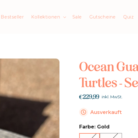
Bestseller
Kollektionen
Sale
Gutscheine
Quiz
Ocean Guar
Turtles - Se
€229,99
inkl. MwSt.
Ausverkauft
Farbe:
Gold
Gold
Silber