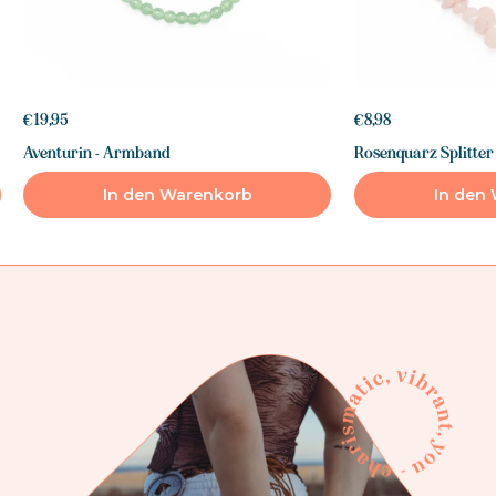
€19,95
€8,98
Aventurin - Armband
Rosenquarz Splitte
In den Warenkorb
In den