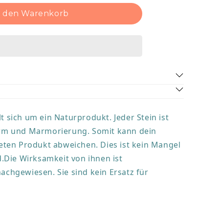
n den Warenkorb
r Sensibilität und Romantik. Er hilft gegen
Ängste im Umgang mit anderen Menschen. Er
schlands in 1-2 Werktagen.
as Gemüt und verstärkt das Gefühl seelischer
t sich um ein Naturprodukt. Jeder Stein ist
em Partner. Durch ihn kann eine Beziehung
Form und Marmorierung. Somit kann dein
erständnis erlangen. Die sanfte Wirkung
iht seinem Träger mehr Aufgeschlossenheit,
ten Produkt abweichen. Dies ist kein Mangel
ilft dabei seelische Wunden zu heilen. Bei
Die Wirksamkeit von ihnen ist
Suche nach einer neuen Liebe wirkt der
nachgewiesen. Sie sind kein Ersatz für
end.
rletzungen
ität, Verbundenheit und Vertrauen