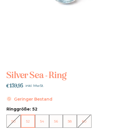
Silver Sea - Ring
€139,95
inkl. MwSt.
Geringer Bestand
Ringgröße:
52
50
52
54
56
58
60
50
52
54
56
58
60