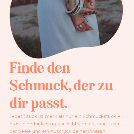
Finde den
Schmuck, der zu
dir passt.
Jedes Stück ist mehr als nur ein Schmuckstück –
es ist eine Einladung zur Achtsamkeit, eine Feier
der Seele und ein Ausdruck deiner inneren