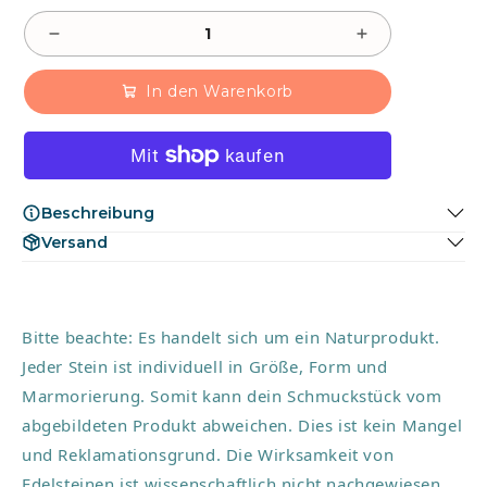
In den Warenkorb
Beschreibung
Auf emotionaler Ebene wird dem blauen Topas
Versand
nachgesagt, dass er eine beruhigende und entspannende
Versand innerhalb Deutschlands in 1-2 Werktagen.
Wirkung hat. Er kann dir dabei helfen, Stress abzubauen,
Nervosität zu lindern und dein Gefühl des inneren
Friedens zu fördern. Bei der Bewältigung von
Bitte beachte: Es handelt sich um ein Naturprodukt.
Angstzuständen und emotionalen Belastungen wirkt der
blaue Topas positiv unterstützt.
Jeder Stein ist individuell in Größe, Form und
Marmorierung. Somit kann dein Schmuckstück vom
Unterstützt bei emotionalen Belastungen
Größe des Steins: 7 mm x 6 mm
abgebildeten Produkt abweichen. Dies ist kein Mangel
Material: 925er Silber
und Reklamationsgrund. Die Wirksamkeit von
Verpackung: alva lou Schachtel
Edelsteinen ist wissenschaftlich nicht nachgewiesen.