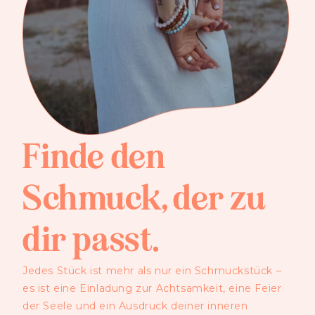
Finde den
Schmuck, der zu
dir passt.
Jedes Stück ist mehr als nur ein Schmuckstück –
es ist eine Einladung zur Achtsamkeit, eine Feier
der Seele und ein Ausdruck deiner inneren