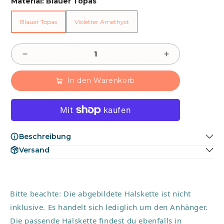
Material:
Blauer Topas
Blauer Topas
Violetter Amethyst
Blauer Topas
Violetter Amethyst
In den Warenkorb
Beschreibung
Unsere tropfenförmigen Anhänger, mit strahlend blauem
Versand
Topas oder sinnlichem Amethyst, sind in 925er Silber
Versand innerhalb Deutschlands in 1-2 Werktagen.
eingefasst. Die klaren, tiefblauen Topassteine ​​erinnern an
das Meer, während die satten violetten Amethyste eine
Aura der Mystik schaffen.
Bitte beachte: Die abgebildete Halskette ist nicht
Steingröße: ca. 1-2cm
inklusive. Es handelt sich lediglich um den Anhänger.
Verpackung: alva lou Schachtel
Die passende Halskette findest du ebenfalls in
Die Kette ist nicht im Lieferumfang enthalten.