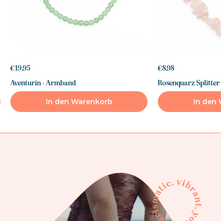
€19,95
€8,98
Aventurin - Armband
Rosenquarz Splitte
In den Warenkorb
In den