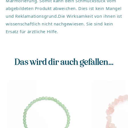
Marmorierung. Somit kann dein Schmuckstück vom
harmonische Mischung aus Erdverbundenheit und Lebensfre
abgebildeten Produkt abweichen. Dies ist kein Mangel
Material: 925er Silber mit 18 Karat Vergoldung
und Reklamationsgrund.Die Wirksamkeit von ihnen ist
Größe: ca. 4,5 cm
Verpackung: alva lou Schachtel
wissenschaftlich nicht nachgewiesen. Sie sind kein
Ersatz für ärztliche Hilfe.
Das wird dir auch gefallen...